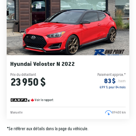
Hyundai Veloster N 2022
Prix du détaillant
Paiement approx.*
23 950 $
83 $
/sem
6.99 % pour
84
mois
Voir le rapport
Manuelle
89 400 km
*Se référer aux détails dans la page du véhicule.