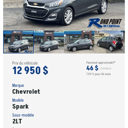
Prix du véhicule
Paiement approximatif*
12 950 $
46 $
/semaine
7.99 % pour 84 mois
Marque
Chevrolet
Modèle
Spark
Sous-modèle
2LT