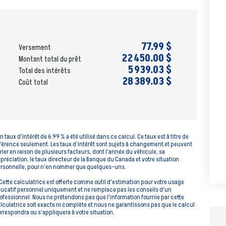
77.99 $
Versement
22 450.00 $
Montant total du prêt
5 939.03 $
Total des intérêts
28 389.03 $
Coût total
n taux d’intérêt de 6.99 % a été utilisé dans ce calcul. Ce taux est à titre de
férence seulement. Les taux d’intérêt sont sujets à changement et peuvent
rier en raison de plusieurs facteurs, dont l’année du véhicule, sa
préciation, le taux directeur de la Banque du Canada et votre situation
rsonnelle, pour n’en nommer que quelques-uns.
Cette calculatrice est offerte comme outil d'estimation pour votre usage
ucatif personnel uniquement et ne remplace pas les conseils d'un
ofessionnel. Nous ne prétendons pas que l'information fournie par cette
lculatrice soit exacte ni complète et nous ne garantissons pas que le calcul
rrespondra ou s’appliquera à votre situation.