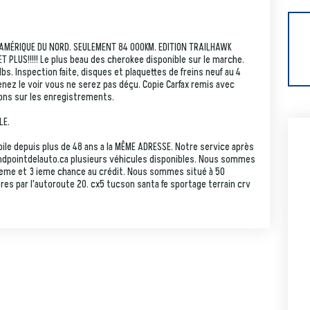
 AMÉRIQUE DU NORD. SEULEMENT 84 000KM. EDITION TRAILHAWK
 PLUS!!!!! Le plus beau des cherokee disponible sur le marche.
 Inspection faite, disques et plaquettes de freins neuf au 4
Venez le voir vous ne serez pas déçu. Copie Carfax remis avec
ons sur les enregistrements.
LE.
le depuis plus de 48 ans a la MÊME ADRESSE. Notre service après
ondpointdelauto.ca plusieurs véhicules disponibles. Nous sommes
eme et 3 ieme chance au crédit. Nous sommes situé à 50
res par l'autoroute 20. cx5 tucson santa fe sportage terrain crv