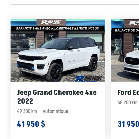
Jeep Grand Cherokee 4xe
Ford E
2022
68 200 km
49 200 km
Automatique
41 950 $
31 950