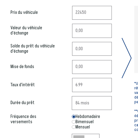
Prix du véhicule
Valeur du véhicule
d'échange
Solde du prêt du véhicule
d'échange
Mise de fonds
*U
Taux d'intérêt
ré
va
dé
pe
Durée du prêt
**
éd
Fréquence des
Hebdomadaire
pr
versements
Bimensuel
ca
Mensuel
co