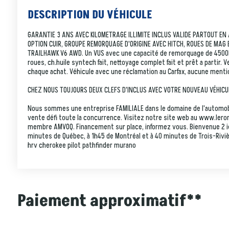
DESCRIPTION DU VÉHICULE
GARANTIE 3 ANS AVEC KILOMETRAGE ILLIMITE INCLUS VALIDE PARTOUT EN
OPTION CUIR, GROUPE REMORQUAGE D'ORIGINE AVEC HITCH, ROUES DE MAG ET
TRAILHAWK V6 AWD. Un VUS avec une capacité de remorquage de 4500lbs.
roues, ch.huile syntech fait, nettoyage complet fait et prêt a partir. 
chaque achat. Véhicule avec une réclamation au Carfax, aucune menti
CHEZ NOUS TOUJOURS DEUX CLEFS D'INCLUS AVEC VOTRE NOUVEAU VÉHICU
Nous sommes une entreprise FAMILIALE dans le domaine de l'automobi
vente défi toute la concurrence. Visitez notre site web au www.ler
membre AMVOQ. Financement sur place, informez vous. Bienvenue 2 i
minutes de Québec, à 1h45 de Montréal et à 40 minutes de Trois-Riviè
hrv cherokee pilot pathfinder murano
Paiement approximatif**