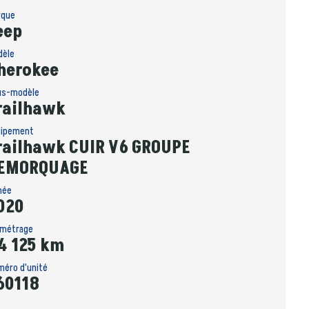
rque
eep
dèle
herokee
us-modèle
railhawk
uipement
railhawk CUIR V6 GROUPE
EMORQUAGE
née
020
ométrage
4 125 km
méro d'unité
60118