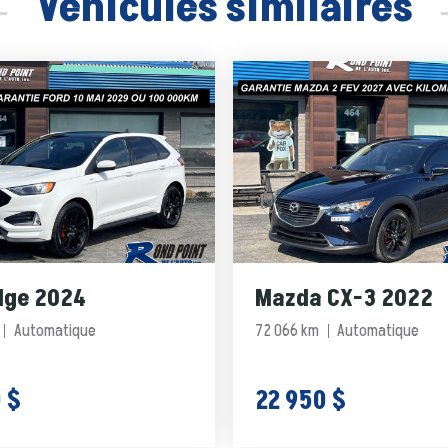
Véhicules similaires
dge 2024
Mazda CX-3 2022
Automatique
72 066 km
Automatique
 $
22 950 $