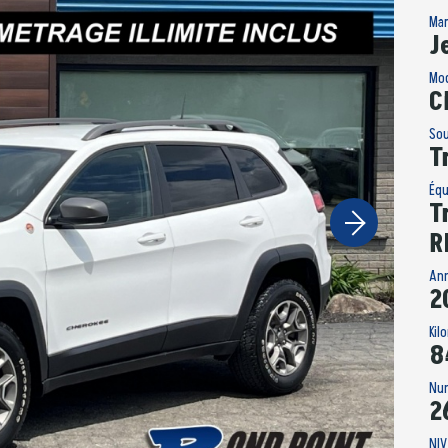
Ma
J
Mo
C
So
T
Éq
T
R
An
2
Kil
8
Nu
2
NIV