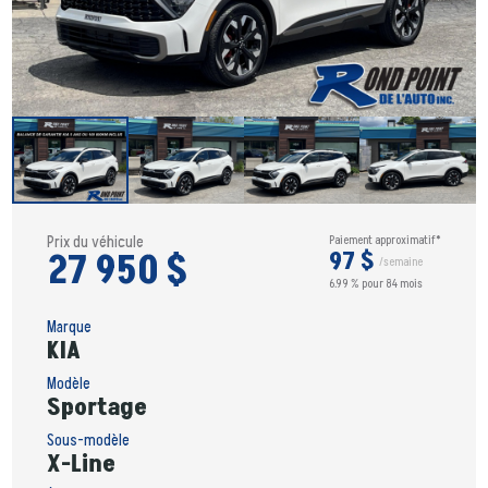
Prix du véhicule
Paiement approximatif*
27 950 $
97 $
/semaine
6.99 % pour 84 mois
Marque
KIA
Modèle
Sportage
Sous-modèle
X-Line