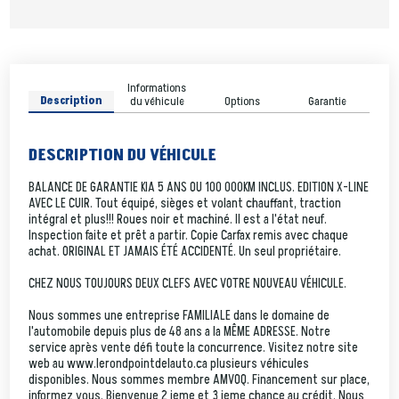
Informations
Description
du véhicule
Options
Garantie
DESCRIPTION DU VÉHICULE
BALANCE DE GARANTIE KIA 5 ANS OU 100 000KM INCLUS. EDITION X-LINE
AVEC LE CUIR. Tout équipé, sièges et volant chauffant, traction
intégral et plus!!! Roues noir et machiné. Il est a l'état neuf.
Inspection faite et prêt a partir. Copie Carfax remis avec chaque
achat. ORIGINAL ET JAMAIS ÉTÉ ACCIDENTÉ. Un seul propriétaire.
CHEZ NOUS TOUJOURS DEUX CLEFS AVEC VOTRE NOUVEAU VÉHICULE.
Nous sommes une entreprise FAMILIALE dans le domaine de
l'automobile depuis plus de 48 ans a la MÊME ADRESSE. Notre
service après vente défi toute la concurrence. Visitez notre site
web au www.lerondpointdelauto.ca plusieurs véhicules
disponibles. Nous sommes membre AMVOQ. Financement sur place,
informez vous. Bienvenue 2 ieme et 3 ieme chance au crédit. Nous